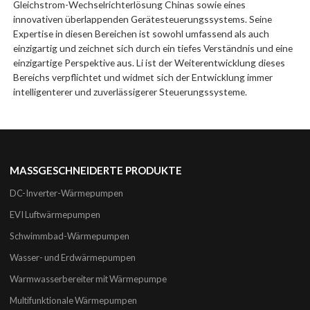
Gleichstrom-Wechselrichterlösung Chinas sowie eines
innovativen überlappenden Gerätesteuerungssystems. Seine
Expertise in diesen Bereichen ist sowohl umfassend als auch
einzigartig und zeichnet sich durch ein tiefes Verständnis und eine
einzigartige Perspektive aus. Li ist der Weiterentwicklung dieses
Bereichs verpflichtet und widmet sich der Entwicklung immer
intelligenterer und zuverlässigerer Steuerungssysteme.
MASSGESCHNEIDERTE PRODUKTE
DC-Inverter-Wärmepumpen
EVI Luftwärmepumpen
Schwimmbad-Wärmepumpen
Wasser- und Erdwärmepumpen
Warmwasserbereiter mit Wärmepumpe
Multifunktionale Wärmepumpen