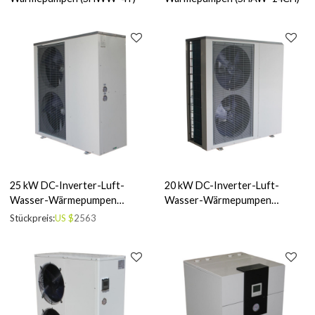
25 kW DC-Inverter-Luft-
20 kW DC-Inverter-Luft-
Wasser-Wärmepumpen
Wasser-Wärmepumpen
(SHAW-25DM1)
(SHAW-20DM1)
Stückpreis:
US $
2563