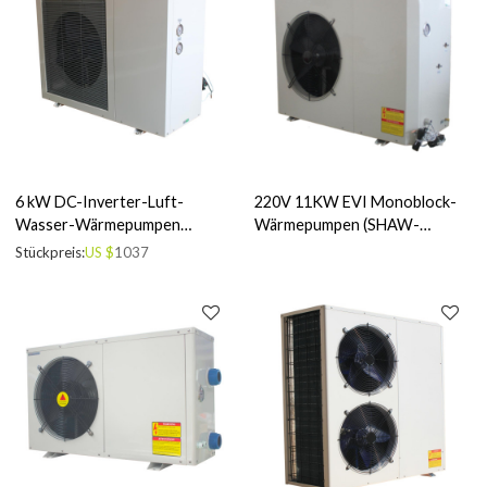
6 kW DC-Inverter-Luft-
220V 11KW EVI Monoblock-
Wasser-Wärmepumpen
Wärmepumpen (SHAW-
(SHAW-6DM1)
11EVIM)
Stückpreis:
US $
1037