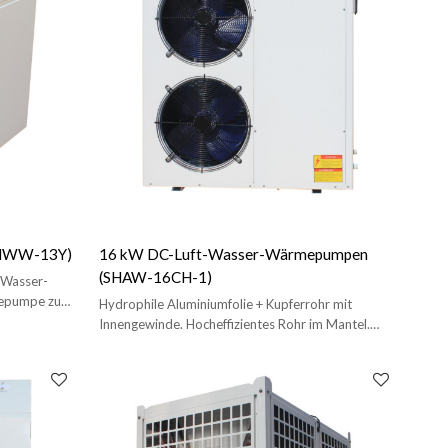
SHWW-13Y)
16 kW DC-Luft-Wasser-Wärmepumpen
(SHAW-16CH-1)
-Wasser-
epumpe zum
Hydrophile Aluminiumfolie + Kupferrohr mit
Innengewinde. Hocheffizientes Rohr im Mantel.
Elektronisches Expansionsventil 380 V/3 PH/50 Hz