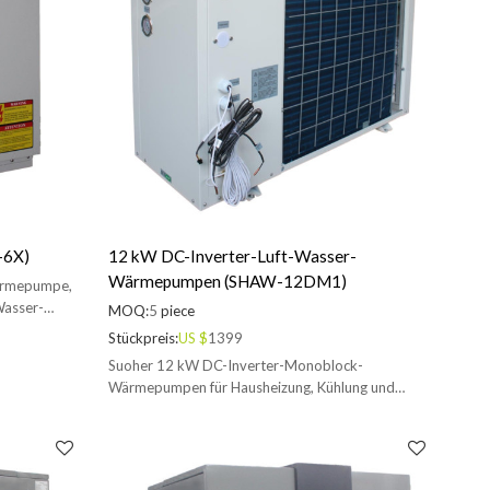
-6X)
12 kW DC-Inverter-Luft-Wasser-
Wärmepumpen (SHAW-12DM1)
ärmepumpe,
asser-
MOQ:
5
piece
Stückpreis:
US $
1399
Suoher 12 kW DC-Inverter-Monoblock-
Wärmepumpen für Hausheizung, Kühlung und
Warmwasser. Wir bieten OEM-Service an.