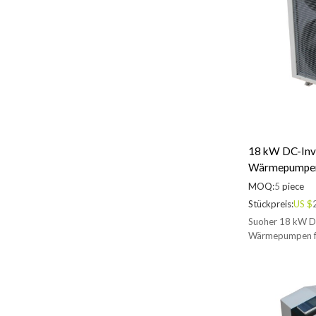
18 kW DC-Inv
Wärmepumpe
MOQ:
5
piece
Stückpreis:
US $
Suoher 18 kW D
Wärmepumpen fü
Warmwasser. Wir