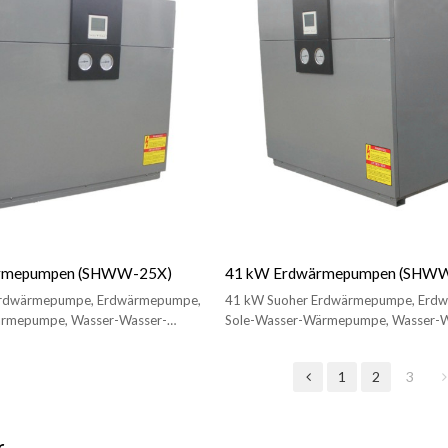
rmepumpen (SHWW-25X)
41 kW Erdwärmepumpen (SHW
Erdwärmepumpe, Erdwärmepumpe,
41 kW Suoher Erdwärmepumpe, Erd
ärmepumpe, Wasser-Wasser-
Sole-Wasser-Wärmepumpe, Wasser-W
m Heizen/Kühlen
Wärmepumpe zum Heizen/Kühlen
1
2
3
r