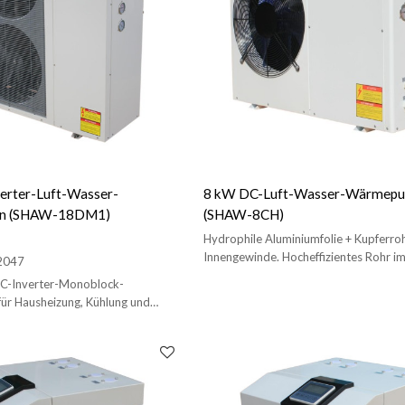
erter-Luft-Wasser-
8 kW DC-Luft-Wasser-Wärmep
n (SHAW-18DM1)
(SHAW-8CH)
Hydrophile Aluminiumfolie + Kupferro
Innengewinde. Hocheffizientes Rohr i
2047
Elektronisches Expansionsventil 8 kW
C-Inverter-Monoblock-
r Hausheizung, Kühlung und
 bieten OEM-Service an.