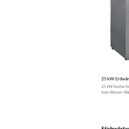
25 kW Erdwä
25 kW Suoher 
Sole-Wasser-W
Wärmepumpe zu
Stichwörte