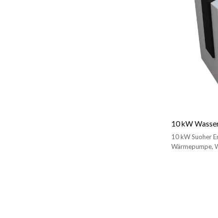
10 kW Wasse
10 kW Suoher E
Wärmepumpe, W
Heizen/Kühlen