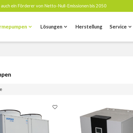
 auch ein Förderer von Netto-Null-Emissionen bis 2050
rmepumpen
Lösungen
Herstellung
Service
mpen
e