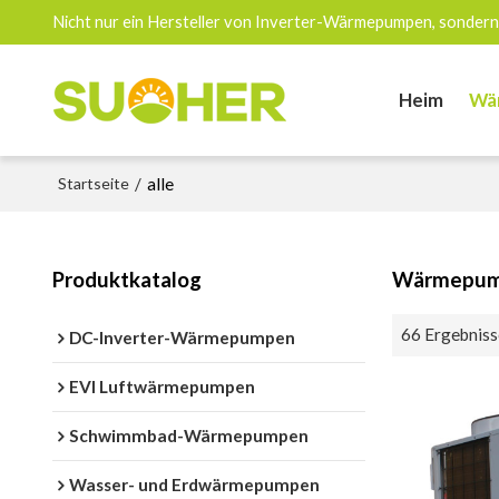
Nicht nur ein Hersteller von Inverter-Wärmepumpen, sondern
Heim
Wä
Startseite
/
alle
Produktkatalog
Wärmepu
66 Ergebniss
DC-Inverter-Wärmepumpen
EVI Luftwärmepumpen
Schwimmbad-Wärmepumpen
Wasser- und Erdwärmepumpen