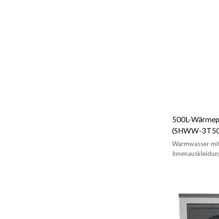
500L-Wärmep
(SHWW-3T50
Warmwasser mit 
Innenauskleidung
Korrosionsbestä