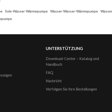
pe
Sole-Wasser-Wärmepumpe
Wasser-Wasser-Wärmepumpe
Wasse
mepumpe
UNTERSTÜTZUNG
Download-Center – Katalog und
Handbuch
FAQ
sungen
Nachricht
Verfolgen Sie Ihre Bestellungen