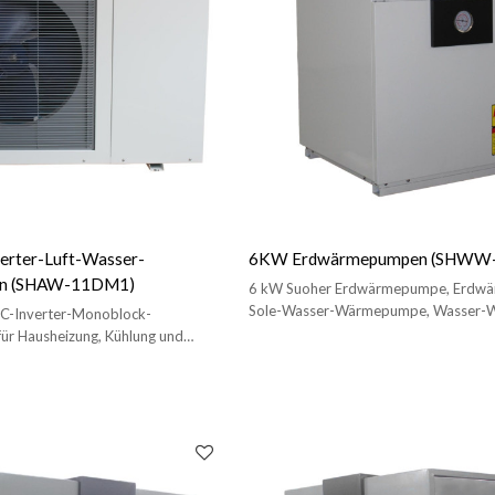
erter-Luft-Wasser-
6KW Erdwärmepumpen (SHWW
n (SHAW-11DM1)
6 kW Suoher Erdwärmepumpe, Erdw
Sole-Wasser-Wärmepumpe, Wasser-W
C-Inverter-Monoblock-
Wärmepumpe zum Heizen/Kühlen
r Hausheizung, Kühlung und
 bieten OEM-Service an.