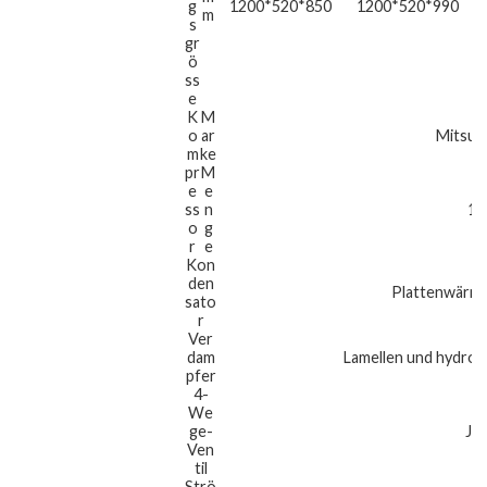
g
1200*520*850
1200*520*990
m
s
gr
ö
ss
e
K
M
o
ar
Mitsubi
m
ke
pr
M
e
e
ss
n
1
o
g
r
e
Kon
den
Plattenwärm
sato
r
Ver
dam
Lamellen und hydrop
pfer
4-
We
ge-
Ja
Ven
til
Strö