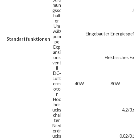
mun
gssc
Ja
halt
er
Um
wälz
Eingebauter Energiespeic
pum
Standartfunktionen
pe
Exp
ansi
ons
Elektrisches Exp
vent
il
DC-
Lüft
erm
40W
80W
oto
r
Hoc
hdr
ucks
4,2/3,6
chal
ter
Nied
erdr
ucks
0,02/0,1