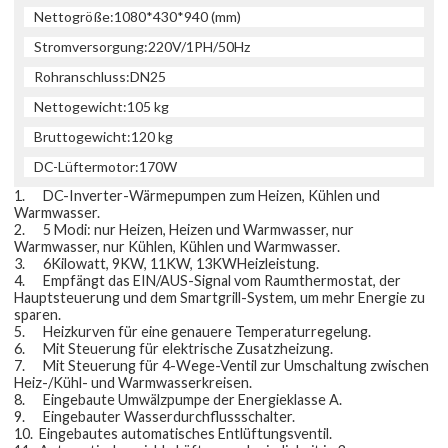
Nettogröße:1080*430*940 (mm)
Stromversorgung:220V/1PH/50Hz
Rohranschluss:DN25
Nettogewicht:105 kg
Bruttogewicht:120 kg
DC-Lüftermotor:170W
1.
DC-Inverter-Wärmepumpen zum Heizen, Kühlen und
Warmwasser.
2.
5 Modi: nur Heizen, Heizen und Warmwasser, nur
Warmwasser, nur Kühlen, Kühlen und Warmwasser.
3.
6
Kilowatt, 9KW, 11KW, 13KW
Heizleistung.
4.
Empfängt das EIN/AUS-Signal vom Raumthermostat, der
Hauptsteuerung und dem Smartgrill-System, um mehr Energie zu
sparen.
5.
Heizkurven für eine genauere Temperaturregelung.
6.
Mit Steuerung für elektrische Zusatzheizung.
7.
Mit Steuerung für 4-Wege-Ventil zur Umschaltung zwischen
Heiz-/Kühl- und Warmwasserkreisen.
8.
Eingebaute Umwälzpumpe der Energieklasse A.
9.
Eingebauter Wasserdurchflussschalter.
10.
Eingebautes automatisches Entlüftungsventil.