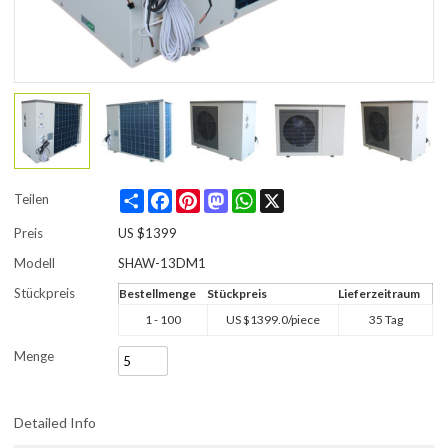
Share
Facebook
Pinterest
Mastodon
WhatsApp
X
Teilen
Preis
US $
1399
Modell
SHAW-13DM1
Stückpreis
Bestellmenge
Stückpreis
Lieferzeitraum
1 - 100
US $
1399.0
/piece
35 Tag
Menge
Detailed Info