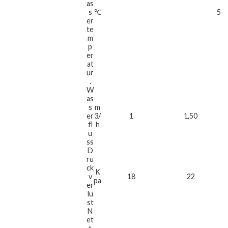
as
s
℃
55
er
te
m
p
er
at
ur
.
W
as
s
m
er
3/
1
1,50
fl
h
u
ss
D
ru
ck
K
v
18
22
pa
er
lu
st
N
et