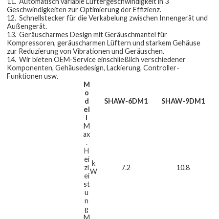
11.
Automatisch variable Lüftergeschwindigkeit in 3
Geschwindigkeiten zur Optimierung der Effizienz.
12.
Schnellstecker für die Verkabelung zwischen Innengerät und
Außengerät.
13.
Geräuscharmes Design mit Geräuschmantel für
Kompressoren, geräuscharmen Lüftern und starkem Gehäuse
zur Reduzierung von Vibrationen und Geräuschen.
14.
Wir bieten OEM-Service einschließlich verschiedener
Komponenten, Gehäusedesign, Lackierung, Controller-
Funktionen usw.
M
o
d
SHAW-6DM1
SHAW-9DM1
el
l
M
ax
.
H
ei
k
zl
7.2
10.8
W
ei
st
u
n
g
M