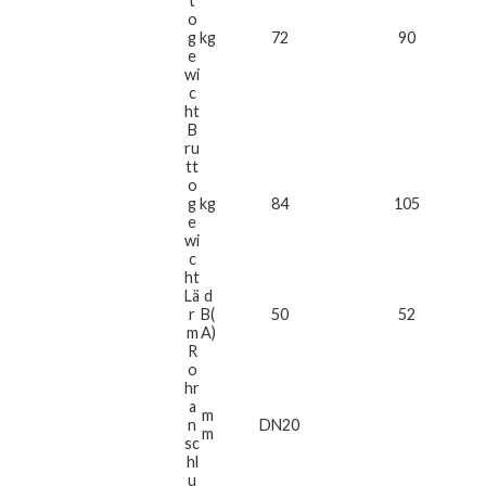
t
o
g
kg
72
90
e
wi
c
ht
B
ru
tt
o
g
kg
84
105
e
wi
c
ht
Lä
d
r
B(
50
52
m
A)
R
o
hr
a
m
n
DN20
m
sc
hl
u