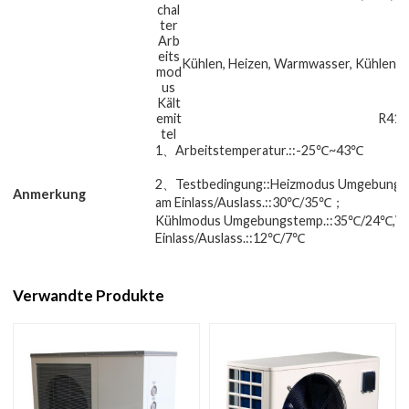
chal
ter
Arb
eits
Kühlen, Heizen, Warmwasser, Kühle
mod
us
Kält
emit
R410
tel
1、Arbeitstemperatur.
::
-25
℃
~43
℃
2
、
Testbedingung
::
Heizmodus Umgebungs
Anmerkung
am Einlass/Auslass.
::
30
℃
/35
℃；
Kühlmodus Umgebungstemp.
::
35
℃
/24
℃,
W
Einlass/Auslass.
::
12
℃
/7
℃
Verwandte Produkte