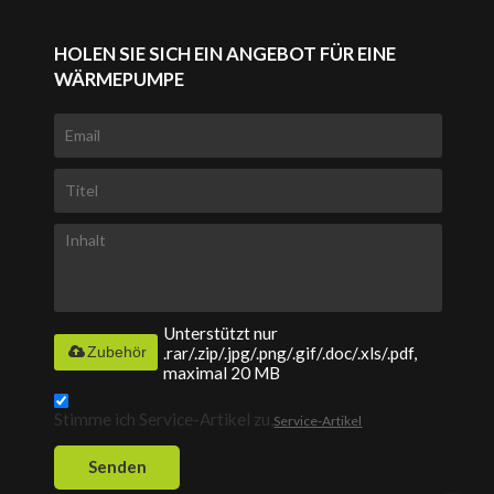
HOLEN SIE SICH EIN ANGEBOT FÜR EINE
WÄRMEPUMPE
Unterstützt nur
.rar/.zip/.jpg/.png/.gif/.doc/.xls/.pdf,
Zubehör
maximal 20 MB
Stimme ich Service-Artikel zu,
Service-Artikel
Senden