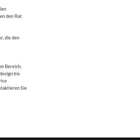
len
ten den Rat
, die den
m Bereich.
design bis
vice
aktieren Sie