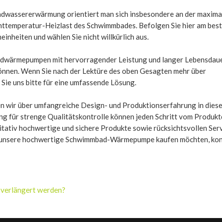
wassererwärmung orientiert man sich insbesondere an der maxima
nttemperatur-Heizlast des Schwimmbades. Befolgen Sie hier am bes
nheiten und wählen Sie nicht willkürlich aus.
dwärmepumpen mit hervorragender Leistung und langer Lebensdauer
önnen. Wenn Sie nach der Lektüre des oben Gesagten mehr über
e uns bitte für eine umfassende Lösung.
n wir über umfangreiche Design- und Produktionserfahrung in diese
g für strenge Qualitätskontrolle können jeden Schritt vom Produkt
itativ hochwertige und sichere Produkte sowie rücksichtsvollen Ser
 unsere hochwertige Schwimmbad-Wärmepumpe kaufen möchten, kont
verlängert werden?