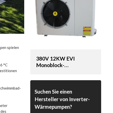
pen spielen
380V 12KW EVI
Monoblock-
26 °C
estitionen
Wärmepumpen (SHAW-
12EVIM)
r Schwimmbad-
Suchen Sie einen
Hersteller von Inverter-
meter
Wärmepumpen?
 des