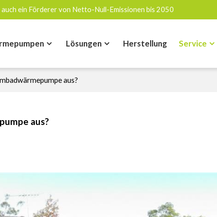
 auch ein Förderer von Netto-Null-Emissionen bis 2050
rmepumpen
Lösungen
Herstellung
Service
wimmbadwärmepumpe aus?
epumpe aus?