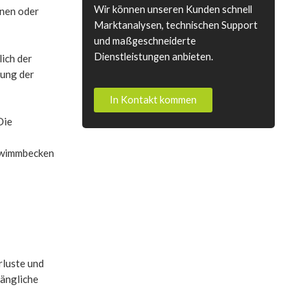
Wir können unseren Kunden schnell
nnen oder
Marktanalysen, technischen Support
und maßgeschneiderte
Dienstleistungen anbieten.
ich der
kung der
In Kontakt kommen
Die
chwimmbecken
luste und
fängliche