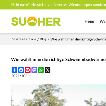
Nicht nur ein Hersteller von Inverter-Wärmepumpen, sondern
Heim
Wä
Startseite
/
alle
/
Blog
/
Wie wählt man die richtige Sch
Wie wählt man die richtige Schwimmbadwärm
Share
Facebook
Pinterest
Mastodon
WhatsApp
X
2021/10/11