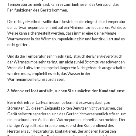
Temperatur zu niedrig ist, kann es zum Einfrieren des Geräts und zu
Fehlfunktionen des Geräts kommen.
Die richtige Methode sollte darin bestehen, die eingestellte Temperatur
der Luftwärmepumpeneinheit auf ein Minimum zu reduzieren. Auf diese
Weise kann sichergestellt werden, dass immer eine kleine Menge
Warmwasser in der Wärmepumpenleitung hin und her zirkuliert und es
nicht gefriert.
Und da die Temperatur sehr niedrig ist, ist auch der Energieverbrauch
der Wärmepumpe sehr gering, um nicht zu viel Strom zu verschwenden.
Wenn die Luftwärmepumpe bei längerem Nichtgebrauch ausgeschaltet
werden muss, empfiehlt es sich, das Wasser in der
Wärmepumpenleitung abzulassen.
3. Wenn der Host ausfällt, suchen Sie zunächst den Kundendienst
Beim Betrieb der Luftwärmepumpe kommt es zwangsläufig zu
Störungen. Zu diesem Zeitpunkt sollten Benutzer nicht versuchen, das
Gerät selbst zu reparieren, und das Gerät nicht versehentlich stören, um
einen sekundären Ausfall der Wärmepumpeneinheit zu vermeiden. Der
richtige Weg sollte darin bestehen, zuerst den Kundendienst des
Herstellers zur Reparatur zu kontaktieren, der anderen Partei den