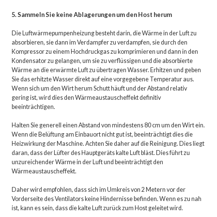
5. Sammeln Sie keine Ablagerungen um den Host herum
Die Luftwärmepumpenheizung besteht darin, die Wärme in der Luft zu
absorbieren, sie dann im Verdampfer zu verdampfen, sie durch den
Kompressor zu einem Hochdruckgas zu komprimieren und dann in den
Kondensator zu gelangen, um sie zu verflüssigen und die absorbierte
Wärme an die erwärmte Luft zu übertragen Wasser. Erhitzen und geben
Sie das erhitzte Wasser direkt auf eine vorgegebene Temperatur aus.
Wenn sich um den Wirt herum Schutt häuft und der Abstand relativ
gering ist, wird dies den Wärmeaustauscheffekt definitiv
beeinträchtigen.
Halten Sie generell einen Abstand von mindestens 80 cm um den Wirt ein.
Wenn die Belüftung am Einbauort nicht gut ist, beeinträchtigt dies die
Heizwirkung der Maschine. Achten Sie daher auf die Reinigung. Dies liegt
daran, dass der Lüfter des Hauptgeräts kalte Luft bläst. Dies führt zu
unzureichender Wärme in der Luft und beeinträchtigt den
Wärmeaustauscheffekt.
Daher wird empfohlen, dass sich im Umkreis von 2 Metern vor der
Vorderseite des Ventilators keine Hindernisse befinden. Wenn es zu nah
ist, kann es sein, dass die kalte Luft zurück zum Host geleitet wird.