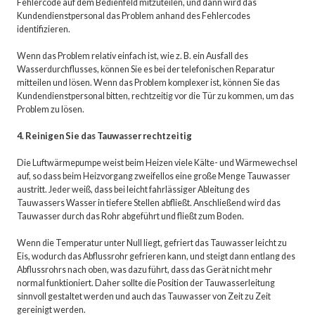
Fehlercode auf dem Bedienfeld mitzuteilen, und dann wird das
Kundendienstpersonal das Problem anhand des Fehlercodes
identifizieren.
Wenn das Problem relativ einfach ist, wie z. B. ein Ausfall des
Wasserdurchflusses, können Sie es bei der telefonischen Reparatur
mitteilen und lösen. Wenn das Problem komplexer ist, können Sie das
Kundendienstpersonal bitten, rechtzeitig vor die Tür zu kommen, um das
Problem zu lösen.
4. Reinigen Sie das Tauwasser rechtzeitig
Die Luftwärmepumpe weist beim Heizen viele Kälte- und Wärmewechsel
auf, so dass beim Heizvorgang zweifellos eine große Menge Tauwasser
austritt. Jeder weiß, dass bei leicht fahrlässiger Ableitung des
Tauwassers Wasser in tiefere Stellen abfließt. Anschließend wird das
Tauwasser durch das Rohr abgeführt und fließt zum Boden.
Wenn die Temperatur unter Null liegt, gefriert das Tauwasser leicht zu
Eis, wodurch das Abflussrohr gefrieren kann, und steigt dann entlang des
Abflussrohrs nach oben, was dazu führt, dass das Gerät nicht mehr
normal funktioniert. Daher sollte die Position der Tauwasserleitung
sinnvoll gestaltet werden und auch das Tauwasser von Zeit zu Zeit
gereinigt werden.