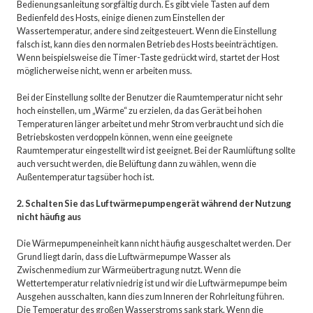
Bedienungsanleitung sorgfältig durch. Es gibt viele Tasten auf dem
Bedienfeld des Hosts, einige dienen zum Einstellen der
Wassertemperatur, andere sind zeitgesteuert. Wenn die Einstellung
falsch ist, kann dies den normalen Betrieb des Hosts beeinträchtigen.
Wenn beispielsweise die Timer-Taste gedrückt wird, startet der Host
möglicherweise nicht, wenn er arbeiten muss.
Bei der Einstellung sollte der Benutzer die Raumtemperatur nicht sehr
hoch einstellen, um „Wärme“ zu erzielen, da das Gerät bei hohen
Temperaturen länger arbeitet und mehr Strom verbraucht und sich die
Betriebskosten verdoppeln können, wenn eine geeignete
Raumtemperatur eingestellt wird ist geeignet. Bei der Raumlüftung sollte
auch versucht werden, die Belüftung dann zu wählen, wenn die
Außentemperatur tagsüber hoch ist.
2. Schalten Sie das Luftwärmepumpengerät während der Nutzung
nicht häufig aus
Die Wärmepumpeneinheit kann nicht häufig ausgeschaltet werden. Der
Grund liegt darin, dass die Luftwärmepumpe Wasser als
Zwischenmedium zur Wärmeübertragung nutzt. Wenn die
Wettertemperatur relativ niedrig ist und wir die Luftwärmepumpe beim
Ausgehen ausschalten, kann dies zum Inneren der Rohrleitung führen.
Die Temperatur des großen Wasserstroms sank stark. Wenn die