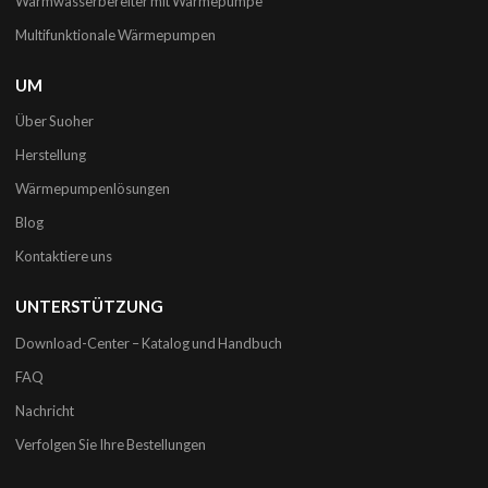
Warmwasserbereiter mit Wärmepumpe
Multifunktionale Wärmepumpen
UM
Über Suoher
Herstellung
Wärmepumpenlösungen
Blog
Kontaktiere uns
UNTERSTÜTZUNG
Download-Center – Katalog und Handbuch
FAQ
Nachricht
Verfolgen Sie Ihre Bestellungen