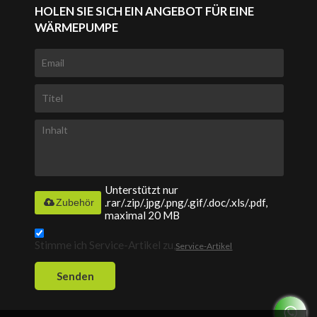
HOLEN SIE SICH EIN ANGEBOT FÜR EINE
WÄRMEPUMPE
Unterstützt nur
.rar/.zip/.jpg/.png/.gif/.doc/.xls/.pdf,
Zubehör
maximal 20 MB
Stimme ich Service-Artikel zu,
Service-Artikel
Senden