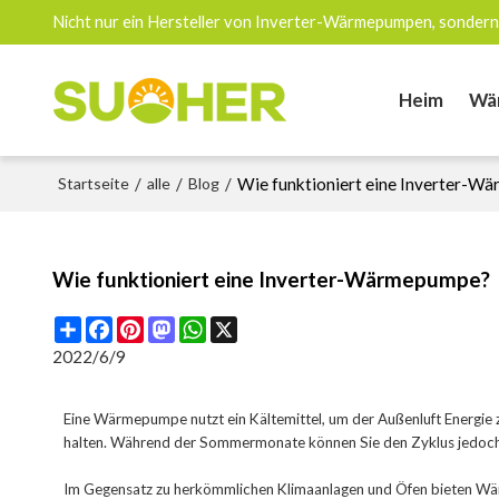
Nicht nur ein Hersteller von Inverter-Wärmepumpen, sondern
Heim
Wä
Startseite
/
alle
/
Blog
/
Wie funktioniert eine Inverter-
Wie funktioniert eine Inverter-Wärmepumpe?
Share
Facebook
Pinterest
Mastodon
WhatsApp
X
2022/6/9
Eine Wärmepumpe nutzt ein Kältemittel, um der Außenluft Energie z
halten. Während der Sommermonate können Sie den Zyklus jedoch 
Im Gegensatz zu herkömmlichen Klimaanlagen und Öfen bieten Wärm