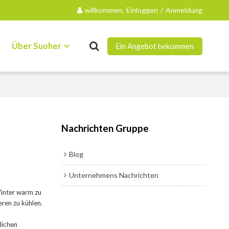
willkommen,
Einloggen
/
Anmeldung
Über Suoher
Ein Angebot bekommen
Kontakt
Nachrichten Gruppe
Blog
Unternehmens Nachrichten
Winter warm zu
ren zu kühlen.
lichen