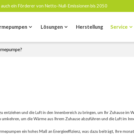
 auch ein Förderer von Netto-Null-Emissionen bis 2050
rmepumpen
Lösungen
Herstellung
Service
Wärmepumpe?
u entziehen und die Luft in den Innenbereich zu bringen, um Ihr Zuhause im 
umkehren, um die Wärme aus Ihrem Zuhause abzuführen und die Luft im Inne
epumpen ein hohes Maß an Energieeffizienz, was dazu beiträgt, Ihre monat