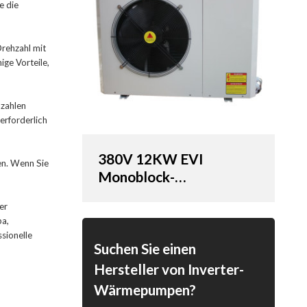
e die
Drehzahl mit
ge Vorteile,
 zahlen
erforderlich
380V 12KW EVI
en. Wenn Sie
Monoblock-
Wärmepumpen (SHAW-
er
12EVIM)
pa,
sionelle
Suchen Sie einen
Hersteller von Inverter-
Wärmepumpen?