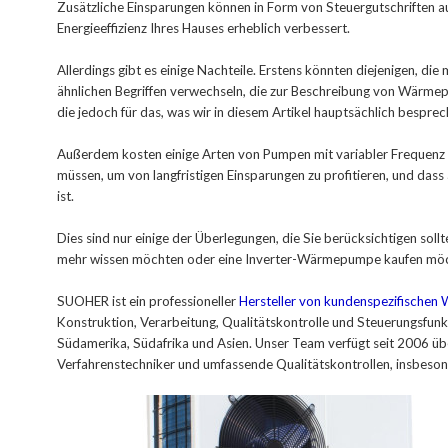
Zusätzliche Einsparungen können in Form von Steuergutschriften a
Energieeffizienz Ihres Hauses erheblich verbessert.
Allerdings gibt es einige Nachteile. Erstens könnten diejenigen, d
ähnlichen Begriffen verwechseln, die zur Beschreibung von Wärme
die jedoch für das, was wir in diesem Artikel hauptsächlich besprech
Außerdem kosten einige Arten von Pumpen mit variabler Frequenz 
müssen, um von langfristigen Einsparungen zu profitieren, und das
ist.
Dies sind nur einige der Überlegungen, die Sie berücksichtigen so
mehr wissen möchten oder eine Inverter-Wärmepumpe kaufen mö
SUOHER ist ein professioneller
Hersteller von kundenspezifische
Konstruktion, Verarbeitung, Qualitätskontrolle und Steuerungsfun
Südamerika, Südafrika und Asien. Unser Team verfügt seit 2006 ü
Verfahrenstechniker und umfassende Qualitätskontrollen, insbeso