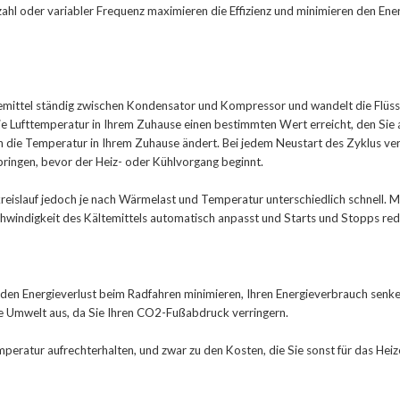
hl oder variabler Frequenz maximieren die Effizienz und minimieren den Ener
ltemittel ständig zwischen Kondensator und Kompressor und wandelt die Flüssi
die Lufttemperatur in Ihrem Zuhause einen bestimmten Wert erreicht, den Sie
ch die Temperatur in Ihrem Zuhause ändert. Bei jedem Neustart des Zyklus ve
bringen, bevor der Heiz- oder Kühlvorgang beginnt.
kreislauf jedoch je nach Wärmelast und Temperatur unterschiedlich schnell. M
hwindigkeit des Kältemittels automatisch anpasst und Starts und Stopps redu
n den Energieverlust beim Radfahren minimieren, Ihren Energieverbrauch senke
ie Umwelt aus, da Sie Ihren CO2-Fußabdruck verringern.
eratur aufrechterhalten, und zwar zu den Kosten, die Sie sonst für das Heiz