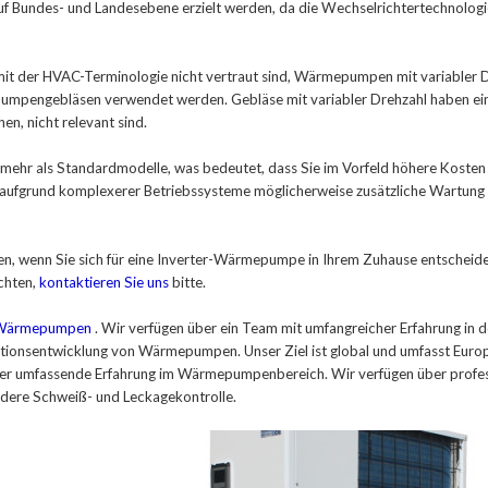
uf Bundes- und Landesebene erzielt werden, da die Wechselrichtertechnologi
ie mit der HVAC-Terminologie nicht vertraut sind, Wärmepumpen mit variabler 
pumpengebläsen verwendet werden. Gebläse mit variabler Drehzahl haben eini
en, nicht relevant sind.
mehr als Standardmodelle, was bedeutet, dass Sie im Vorfeld höhere Kosten
s aufgrund komplexerer Betriebssysteme möglicherweise zusätzliche Wartung 
llten, wenn Sie sich für eine Inverter-Wärmepumpe in Ihrem Zuhause entscheid
chten,
kontaktieren Sie uns
bitte.
n Wärmepumpen
. Wir verfügen über ein Team mit umfangreicher Erfahrung in d
ktionsentwicklung von Wärmepumpen. Unser Ziel ist global und umfasst Euro
ber umfassende Erfahrung im Wärmepumpenbereich. Wir verfügen über profes
ndere Schweiß- und Leckagekontrolle.