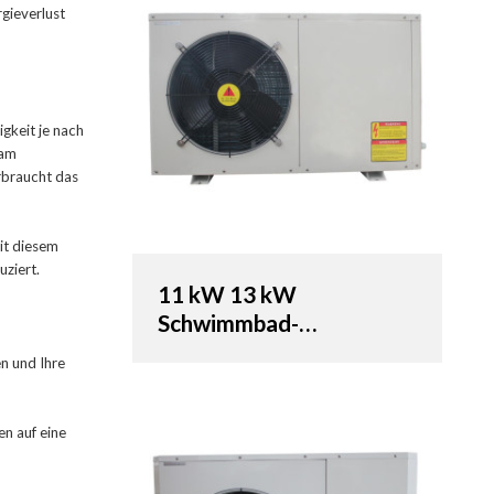
gieverlust
gkeit je nach
 am
rbraucht das
it diesem
ziert.
11 kW 13 kW
Schwimmbad-
Wärmepumpen
n und Ihre
en auf eine